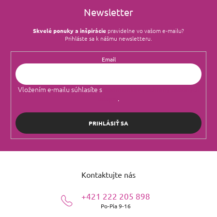
u
Newsletter
Skvelé ponuky a inšpirácie
pravidelne vo vašom e‑mailu?
Prihláste sa k nášmu newsletteru.
Email
Vložením e-mailu súhlasíte s
podmienkami ochrany osobných
údajov
.
PRIHLÁSIŤ SA
Z
á
Kontaktujte nás
p
ä
+421 222 205 898
t
Po-Pia 9-16
i