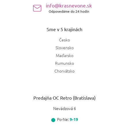
e
info@krasnevone.sk
Odpovedáme do 24 hodín
Sme v 5 krajinách
Česko
Slovensko
Maďarsko
Rumunsko
Chorvátsko
Predajňa OC Retro (Bratislava)
Nevädzová 6
Po-Ne:
9-19