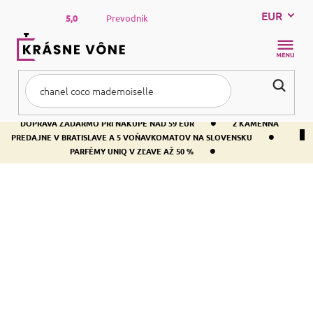
Prejsť
EUR
na
5,0
Prevodník
obsah
NÁKUP
KOŠÍK
•
DOPRAVA ZADARMO PRI NÁKUPE NAD 59 EUR
2 KAMENNÁ
•
PREDAJNE V BRATISLAVE A 5 VOŇAVKOMATOV NA SLOVENSKU
•
PARFÉMY UNIQ V ZĽAVE AŽ 50 %
Domov
Novinky
NOVINKY
Parfémy
Kozmetika