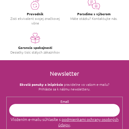
Prevodník
Poradíme s výberom
Zisti ekvivalent svojej značkovej
Máte otázku? Kontaktujte nás.
vône
Garancia spokojnosti
Desiatky tisíc stálych zákazníkov
Newsletter
Skvelé ponuky a inšpirácie
pravidelne vo vašom e‑mailu?
Prihláste sa k nášmu newsletteru.
Email
Vložením e-mailu súhlasíte s
podmienkami ochrany osobných
údajov
.