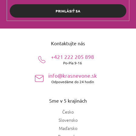
PRIHLÁSIŤ SA
Z
á
Kontaktujte nás
p
ä
+421 222 205 898
t
Po-Pia 9-16
i
e
info@krasnevone.sk
Odpovedáme do 24 hodín
Sme v 5 krajinách
Česko
Slovensko
Maďarsko