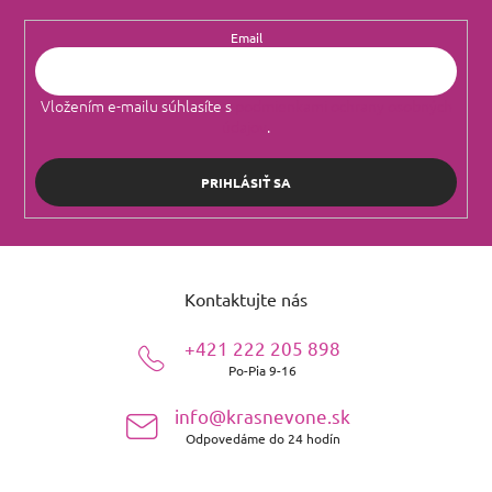
Email
Vložením e-mailu súhlasíte s
podmienkami ochrany osobných
údajov
.
PRIHLÁSIŤ SA
Z
á
Kontaktujte nás
p
ä
+421 222 205 898
t
Po-Pia 9-16
i
e
info@krasnevone.sk
Odpovedáme do 24 hodín