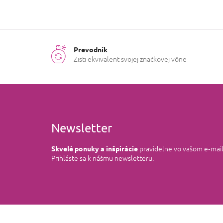
Prevodník
Zisti ekvivalent svojej značkovej vône
Newsletter
pravidelne vo vašom e‑mai
Skvelé ponuky a inšpirácie
Prihláste sa k nášmu newsletteru.
Z
á