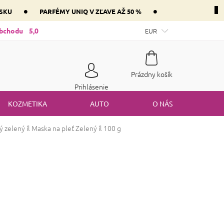
•
•
NSKU
PARFÉMY UNIQ V ZĽAVE AŽ 50 %
ntnej zložky parfém vášho srdca
obchodu
5,0
Mám darčekový poukaz
EUR
Spôsob
Nákupný
Prázdny košík
košík
Prihlásenie
KOZMETIKA
AUTO
O NÁS
ý zelený íl
Maska na pleť Zelený íl 100 g
rancouzský zelený íl
Maska
 100 g
ené
Podrobnosti hodnotenia
Značka:
Natur Planet
ú, zmiešanú a problematickú pleť