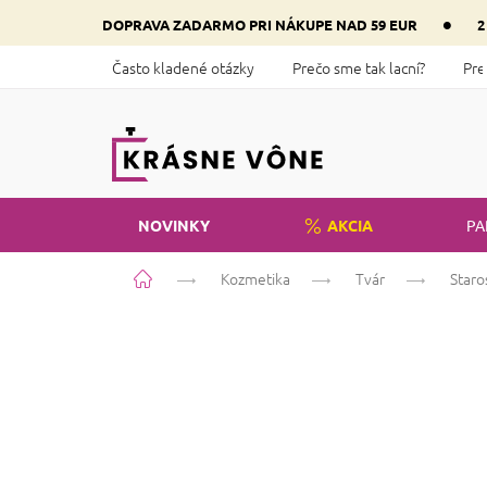
Prejsť
•
DOPRAVA ZADARMO PRI NÁKUPE NAD 59 EUR
2
na
obsah
Často kladené otázky
Prečo sme tak lacní?
Pre
NOVINKY
AKCIA
PA
Domov
Kozmetika
Tvár
Staro