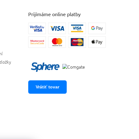
Prijímáme online platby
ní
zložky
Vrátiť tovar