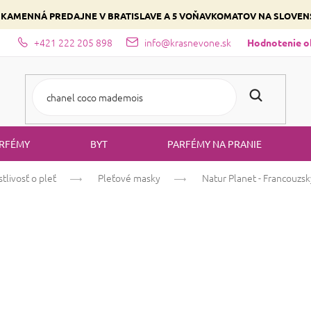
 KAMENNÁ PREDAJNE V BRATISLAVE A 5 VOŇAVKOMATOV NA SLOVE
+421 222 205 898
info@krasnevone.sk
dajne
Zloženie parfémov a druhy vôní
Vyberte si podľa domina
Hodnotenie 
RFÉMY
BYT
PARFÉMY NA PRANIE
stlivosť o pleť
Pleťové masky
Natur Planet - Francouzsk
Natur Planet - F
na pleť Zelený íl
100%
Priemerné
Neohodnot
PRÍRODNÝ
hodnotenie
produktu
Starostlivosť o mastn