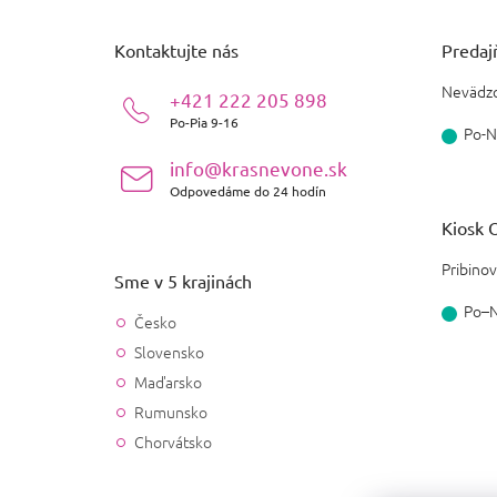
p
ä
Kontaktujte nás
Predajň
t
i
Nevädzo
+421 222 205 898
e
Po-Pia 9-16
Po-N
info@krasnevone.sk
Odpovedáme do 24 hodín
Kiosk O
Pribinov
Sme v 5 krajinách
Po–
Česko
Slovensko
Maďarsko
Rumunsko
Chorvátsko