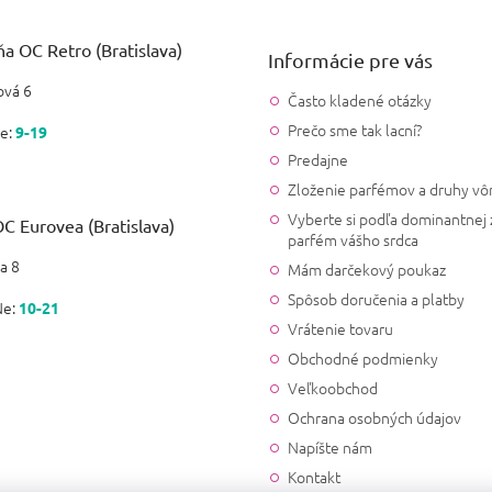
a OC Retro (Bratislava)
Informácie pre vás
vá 6
Často kladené otázky
Prečo sme tak lacní?
e:
9-19
Predajne
Zloženie parfémov a druhy vô
Vyberte si podľa dominantnej 
C Eurovea (Bratislava)
parfém vášho srdca
a 8
Mám darčekový poukaz
Spôsob doručenia a platby
Ne:
10-21
Vrátenie tovaru
Obchodné podmienky
Veľkoobchod
Ochrana osobných údajov
Napíšte nám
Kontakt