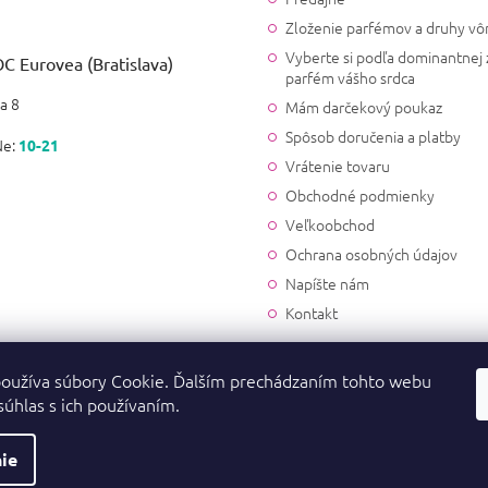
Zloženie parfémov a druhy vô
Vyberte si podľa dominantnej 
C Eurovea (Bratislava)
parfém vášho srdca
a 8
Mám darčekový poukaz
Spôsob doručenia a platby
Ne:
10-21
Vrátenie tovaru
Obchodné podmienky
Veľkoobchod
Ochrana osobných údajov
Napíšte nám
Kontakt
oužíva súbory Cookie. Ďalším prechádzaním tohto webu
súhlas s ich používaním.
ie
a vyhradené.