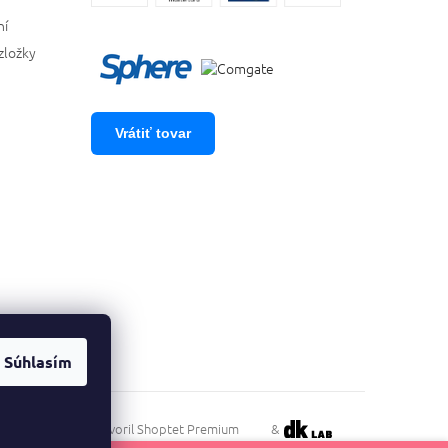
ní
zložky
Vrátiť tovar
Súhlasím
Vytvoril Shoptet Premium
&