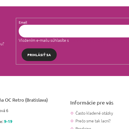
i
e
p
r
Email
v
k
y
Vložením e-mailu súhlasíte s
podmienkami ochrany osobných 
v
lu?
ý
p
PRIHLÁSIŤ SA
i
s
u
a OC Retro (Bratislava)
Informácie pre vás
vá 6
Často kladené otázky
Prečo sme tak lacní?
e:
9-19
Predajne