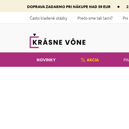
Prejsť
•
DOPRAVA ZADARMO PRI NÁKUPE NAD 59 EUR
2
na
obsah
Často kladené otázky
Prečo sme tak lacní?
Pre
NOVINKY
AKCIA
PA
Domov
Parfémy
Narciso Rodriguez
B
o
Cena
č
n
€
1
€
25
ý
p
a
Po
n