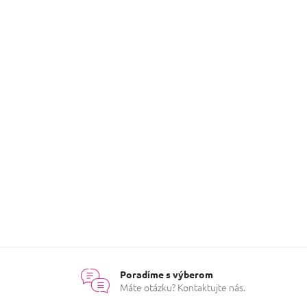
SAPHIR REBEL - Free Spirit
Toaletná voda
€11,99
Detail
O
v
l
á
Poradíme s výberom
d
Máte otázku? Kontaktujte nás.
a
c