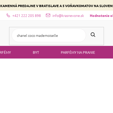
 KAMENNÁ PREDAJNE V BRATISLAVE A 5 VOŇAVKOMATOV NA SLOVE
+421 222 205 898
info@krasnevone.sk
dajne
Zloženie parfémov a druhy vôní
Vyberte si podľa domina
Hodnotenie 
RFÉMY
BYT
PARFÉMY NA PRANIE
NARCISO RODR
Parfémy, ktoré ľahko zameníte s vôňami od Narcis
núkame parfémy, inšpirované svetovými vôňami značky Narcisco Ro