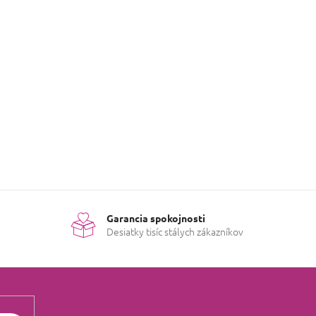
evok k tejto položke.
PRIDAŤ HODNOTENIE
Garancia spokojnosti
Desiatky tisíc stálych zákazníkov