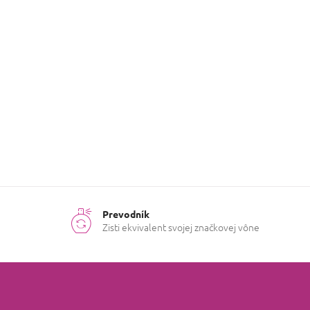
Kategória
:
Difuzéry
Hmotnosť
:
0.4 kg
8423564
EAN
:
097491
Prevodník
Zisti ekvivalent svojej značkovej vône