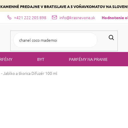
 KAMENNÉ PREDAJNE V BRATISLAVE A 5 VOŇAVKOMATOV NA SLOVE
+421 222 205 898
info@krasnevone.sk
dajne
Zloženie parfémov a druhy vôní
Vyberte si podľa domina
Hodnotenie 
RFÉMY
BYT
PARFÉMY NA PRANIE
 Jablko a škorica
Difuzér 100 ml
MIKADO - Jablko
Priemerné
Neohodnotené
Podrobnosti ho
hodnotenie
produktu
Sviatočná vôňa
jablk
je
0,0