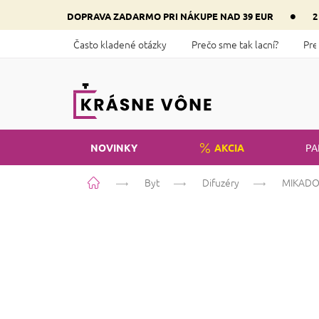
Prejsť
•
DOPRAVA ZADARMO PRI NÁKUPE NAD 39 EUR
2
na
obsah
Často kladené otázky
Prečo sme tak lacní?
Pre
NOVINKY
AKCIA
PA
Domov
Byt
Difuzéry
MIKADO -