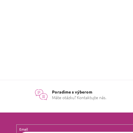
Buďte prvý, kto napíše prísp
Poradíme s výberom
Máte otázku? Kontaktujte nás.
Email