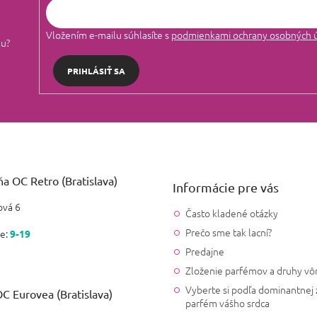
Vložením e-mailu súhlasíte s
podmienkami ochrany osobných 
lu?
PRIHLÁSIŤ SA
a OC Retro (Bratislava)
Informácie pre vás
vá 6
Často kladené otázky
Prečo sme tak lacní?
e:
9-19
Predajne
Zloženie parfémov a druhy vô
Vyberte si podľa dominantnej 
C Eurovea (Bratislava)
parfém vášho srdca