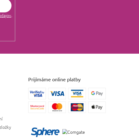
údajov
.
Prijímáme online platby
ní
zložky