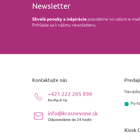
Newsletter
pravidelne vo vašom e‑mai
Skvelé ponuky a inšpirácie
Prihláste sa k nášmu newsletteru.
Z
á
p
ä
Kontaktujte nás
Predajň
t
i
Nevädzo
+421 222 205 898
e
Po-Pia 9-16
Po-N
info@krasnevone.sk
Odpovedáme do 24 hodín
Kiosk O