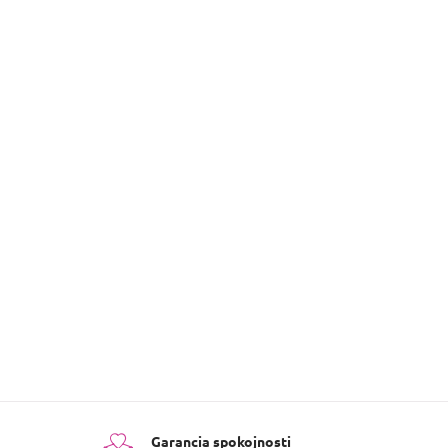
evok k tejto položke.
PRIDAŤ HODNOTENIE
Garancia spokojnosti