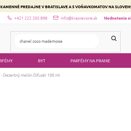
 KAMENNÉ PREDAJNE V BRATISLAVE A 5 VOŇAVKOMATOV NA SLOVE
+421 222 205 898
info@krasnevone.sk
dajne
Zloženie parfémov a druhy vôní
Vyberte si podľa domina
Hodnotenie 
RFÉMY
BYT
PARFÉMY NA PRANIE
- Dezertný melón
Difuzér 100 ml
MIKADO - Deze
Priemerné
Neohodnotené
Podrobnosti ho
hodnotenie
produktu
Melónové osvieženie
je
0,0