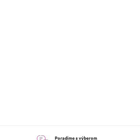
Hodnotenie tovaru
Buďte prvý, kto napíše prísp
Poradíme s výberom