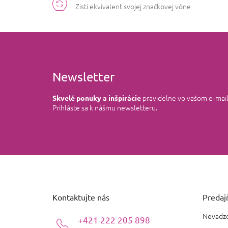
Zisti ekvivalent svojej značkovej vône
Newsletter
pravidelne vo vašom e‑mai
Skvelé ponuky a inšpirácie
Prihláste sa k nášmu newsletteru.
Z
á
p
ä
Kontaktujte nás
Predajň
t
i
Nevädzo
+421 222 205 898
e