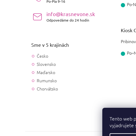
Po-Pia 9-16
Po-N
info@krasnevone.sk
Odpovedáme do 24 hodín
Kiosk O
Pribinov
Sme v 5 krajinách
Po–
Česko
Slovensko
Maďarsko
Rumunsko
Chorvátsko
Tento web p
vyjadrujete 