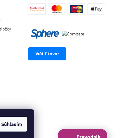
ní
zložky
Vrátiť tovar
Súhlasím
Prevodník