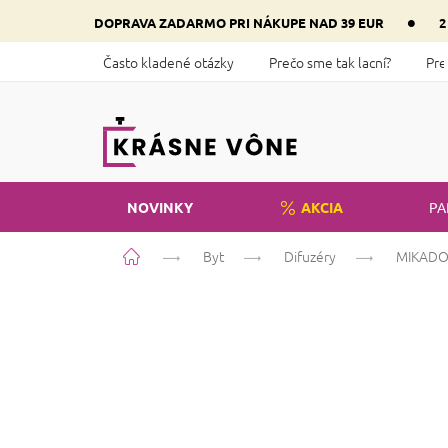
Prejsť
•
DOPRAVA ZADARMO PRI NÁKUPE NAD 39 EUR
2
na
obsah
Často kladené otázky
Prečo sme tak lacní?
Pre
NOVINKY
AKCIA
PA
Domov
Byt
Difuzéry
MIKADO 