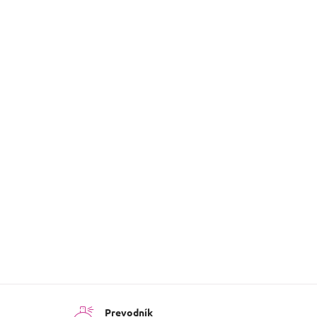
Domáci difuzér 100 ml
Kategória
:
Difuzéry
Hmotnosť
:
0.4 kg
8423564
EAN
:
102829
Prevodník