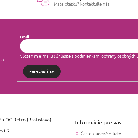
Máte otázku? Kontaktujte nás.
Email
Vložením e-mailu súhlasíte s
podmienkami ochrany osobných 
lu?
PRIHLÁSIŤ SA
a OC Retro (Bratislava)
Informácie pre vás
vá 6
Často kladené otázky