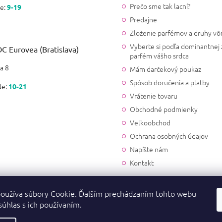
Prečo sme tak lacní?
e:
9-19
Predajne
Zloženie parfémov a druhy vô
Vyberte si podľa dominantnej 
C Eurovea (Bratislava)
parfém vášho srdca
a 8
Mám darčekový poukaz
Spôsob doručenia a platby
Ne:
10-21
Vrátenie tovaru
Obchodné podmienky
Veľkoobchod
Ochrana osobných údajov
Napíšte nám
Kontakt
oužíva súbory Cookie. Ďalším prechádzaním tohto webu
súhlas s ich používaním.