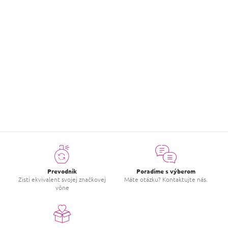
Môžete sa ale pozrieť na ostatné kategórie.
SPÄŤ DO OBCHODU
Prevodník
Poradíme s výberom
Zisti ekvivalent svojej značkovej
Máte otázku? Kontaktujte nás.
vône