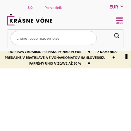
Prejsť
EUR
na
5,0
Prevodník
obsah
NÁKUP
KOŠÍK
•
DOPRAVA ZADARMO PRI NÁKUPE NAD 59 EUR
2 KAMENNÁ
•
PREDAJNE V BRATISLAVE A 5 VOŇAVKOMATOV NA SLOVENSKU
•
PARFÉMY UNIQ V ZĽAVE AŽ 50 %
Domov
Kozmetika
Telo
Starostlivosť o telo
Masla a oleje
MASLA A OLEJE
Produkty ešte len pripravujeme.