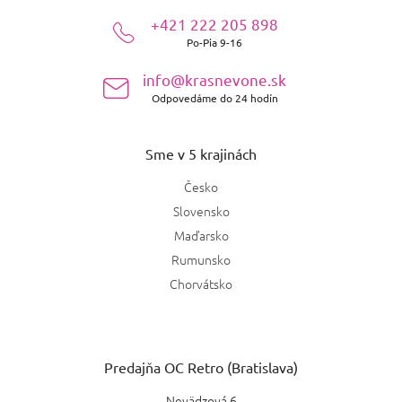
ä
+421 222 205 898
t
Po-Pia 9-16
i
e
info@krasnevone.sk
Odpovedáme do 24 hodín
Sme v 5 krajinách
Česko
Slovensko
Maďarsko
Rumunsko
Chorvátsko
Predajňa OC Retro (Bratislava)
Nevädzová 6