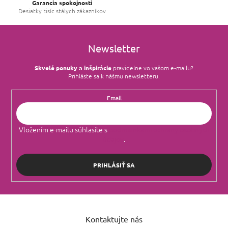
Garancia spokojnosti
Desiatky tisíc stálych zákazníkov
Newsletter
Skvelé ponuky a inšpirácie
pravidelne vo vašom e‑mailu?
Prihláste sa k nášmu newsletteru.
Email
Vložením e-mailu súhlasíte s
podmienkami ochrany osobných
údajov
.
PRIHLÁSIŤ SA
Z
á
Kontaktujte nás
p