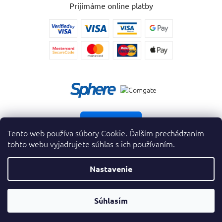
Prijímáme online platby
Vrátiť tovar
Tento web používa súbory Cookie. Ďalším prechádzaním
tohto webu vyjadrujete súhlas s ich používaním.
Nastavenie
Copyright 2026
. Všetky práva vyhradené.
krasnevone.sk
Prevodník
Súhlasím
Vytvoril Shoptet Premium
&
Parfumov