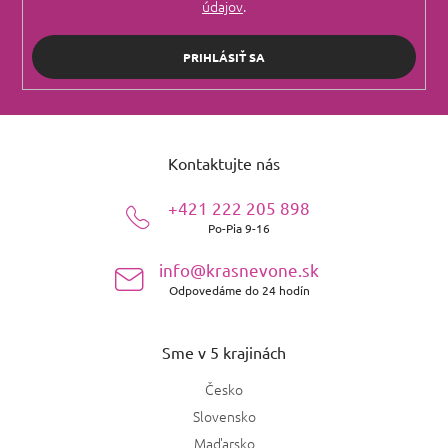
údajov
.
PRIHLÁSIŤ SA
Z
á
Kontaktujte nás
p
ä
+421 222 205 898
t
Po-Pia 9-16
i
e
info@krasnevone.sk
Odpovedáme do 24 hodín
Sme v 5 krajinách
Česko
Slovensko
Maďarsko