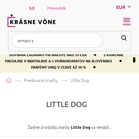
Prejsť
EUR
na
5,0
Prevodník
obsah
NÁKUP
KOŠÍK
•
DOPRAVA ZADARMO PRI NÁKUPE NAD 39 EUR
2 KAMENNÉ
•
PREDAJNE V BRATISLAVE A 5 VOŇAVKOMATOV NA SLOVENSKU
•
PARFÉMY UNIQ V ZĽAVE AŽ 50 %
Domov
Predávané značky
Little Dog
LITTLE DOG
Žiadne produkty značky
sa nenašli...
Little Dog