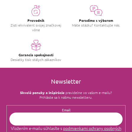
Prevodník
Poradíme s výberom
Zisti ekvivalent svojej značkovej
Máte otázku? Kontaktujte nás.
vône
Garancia spokojnosti
Desiatky tisíc stálych zákazníkov
Newsletter
Skvelé ponuky a inšpirácie
pravidelne vo vašom e‑mailu?
Prihláste sa k nášmu newsletteru.
Email
Vložením e-mailu súhlasíte s
podmienkami ochrany osobných