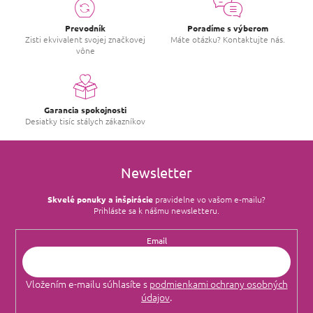
Prevodník
Poradíme s výberom
Zisti ekvivalent svojej značkovej
Máte otázku? Kontaktujte nás.
vône
Garancia spokojnosti
Desiatky tisíc stálych zákazníkov
Newsletter
Skvelé ponuky a inšpirácie
pravidelne vo vašom e‑mailu?
Prihláste sa k nášmu newsletteru.
Email
Vložením e-mailu súhlasíte s
podmienkami ochrany osobných
údajov
.