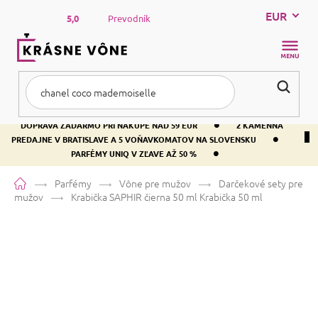
Prejsť
EUR
na
5,0
Prevodník
obsah
NÁKUP
KOŠÍK
•
DOPRAVA ZADARMO PRI NÁKUPE NAD 59 EUR
2 KAMENNÁ
•
PREDAJNE V BRATISLAVE A 5 VOŇAVKOMATOV NA SLOVENSKU
•
PARFÉMY UNIQ V ZĽAVE AŽ 50 %
Domov
Parfémy
Vône pre mužov
Darčekové sety pre
mužov
Krabička SAPHIR čierna 50 ml
Krabička 50 ml
Krabička SAPHIR čierna 50 ml
Krabička 50 ml
Priemerné
Neohodnotené
Podrobnosti hodnotenia
Značka:
SAPHIR
hodnotenie
produktu