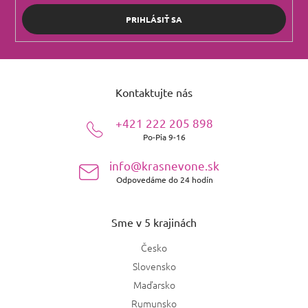
PRIHLÁSIŤ SA
Z
á
Kontaktujte nás
p
ä
+421 222 205 898
t
Po-Pia 9-16
i
e
info@krasnevone.sk
Odpovedáme do 24 hodín
Sme v 5 krajinách
Česko
Slovensko
Maďarsko
Rumunsko