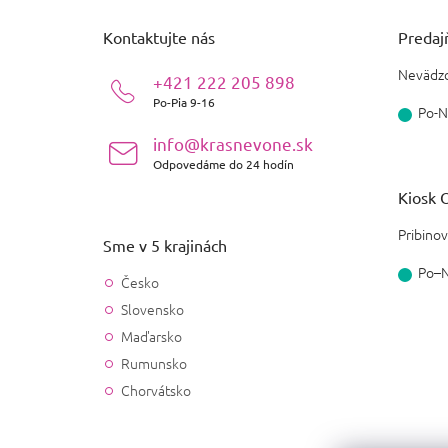
p
ä
Kontaktujte nás
Predajň
t
i
Nevädzo
+421 222 205 898
e
Po-Pia 9-16
Po-N
info@krasnevone.sk
Odpovedáme do 24 hodín
Kiosk O
Pribinov
Sme v 5 krajinách
Po–
Česko
Slovensko
Maďarsko
Rumunsko
Chorvátsko