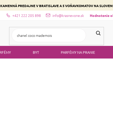
 KAMENNÁ PREDAJNE V BRATISLAVE A 5 VOŇAVKOMATOV NA SLOVE
+421 222 205 898
info@krasnevone.sk
dajne
Zloženie parfémov a druhy vôní
Vyberte si podľa domina
Hodnotenie 
RFÉMY
BYT
PARFÉMY NA PRANIE
KOZMETIK
ategórii kozmetika na e-shope
máte široký výber pr
Krasnevone.sk
rostlivosť o
. Ponúkame kozmetické produkty, ktor
pleť, vlasy a telo
ôžete vybrať pleťové krémy,
šampóny, kondicionéry, telové mlie