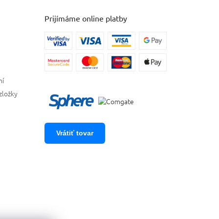
Prijímáme online platby
ní
zložky
Vrátiť tovar