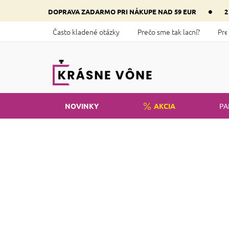
Prejsť
•
DOPRAVA ZADARMO PRI NÁKUPE NAD 59 EUR
2
na
obsah
Často kladené otázky
Prečo sme tak lacní?
Pre
NOVINKY
AKCIA
PA
Domov
Kozmetika
B
o
Cena
č
n
€
3
€
8
ý
V k
p
sta
a
m
n