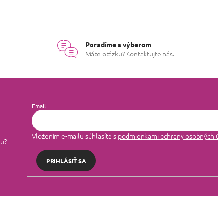
O
v
l
á
Poradíme s výberom
d
Máte otázku? Kontaktujte nás.
a
c
i
e
p
r
Email
v
k
y
Vložením e-mailu súhlasíte s
podmienkami ochrany osobných 
v
lu?
ý
p
PRIHLÁSIŤ SA
i
s
u