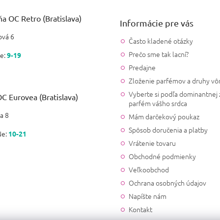
a OC Retro (Bratislava)
Informácie pre vás
vá 6
Často kladené otázky
Prečo sme tak lacní?
e:
9-19
Predajne
Zloženie parfémov a druhy vô
Vyberte si podľa dominantnej 
C Eurovea (Bratislava)
parfém vášho srdca
a 8
Mám darčekový poukaz
Spôsob doručenia a platby
Ne:
10-21
Vrátenie tovaru
Obchodné podmienky
Veľkoobchod
Ochrana osobných údajov
Napíšte nám
Kontakt