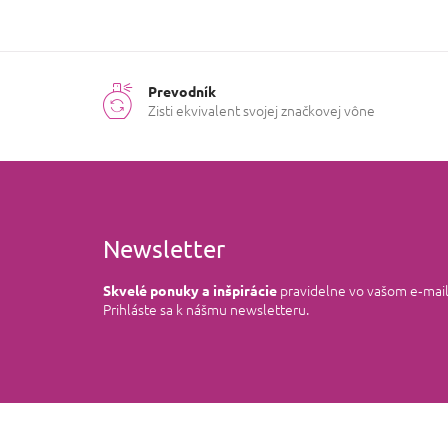
Prevodník
Zisti ekvivalent svojej značkovej vône
Newsletter
pravidelne vo vašom e‑mai
Skvelé ponuky a inšpirácie
Prihláste sa k nášmu newsletteru.
Z
á