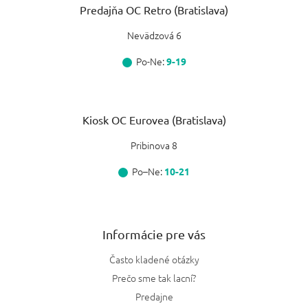
Hrejivo koreňená
0
Predajňa OC Retro (Bratislava)
Guerlain
5
Nevädzová 6
Sviežo koreňená
0
Abercrombie
Po-Ne:
2
9-19
Krémová
0
Rochas
3
Gurmánska
0
Kiosk OC Eurovea (Bratislava)
Jesus Del Pozo
2
Chypre
0
Pribinova 8
Hermes
3
Vanilková
Po–Ne:
0
10-21
Issey Miyake
1
Korenistá
0
Nino Cerruti
1
Informácie pre vás
Korenitá
0
Adolfo Dominguez
Často kladené otázky
1
Jemne korenená
0
Prečo sme tak lacní?
Valentino
2
Predajne
Hrejivo korenená
0