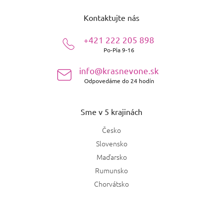
Lacoste
3
á
Tropická
0
Kontaktujte nás
p
Burberry
4
ä
Živočíšna
0
+421 222 205 898
t
Po-Pia 9-16
DKNY
i
5
Kožená
0
e
info@krasnevone.sk
Marc Jacobs
3
Odpovedáme do 24 hodín
Aldehydová
0
Davidoff
1
Bylinná
0
Sme v 5 krajinách
Bvlgari
4
Česko
Mliečna
0
Slovensko
Lolita Lempicka
2
Kadidlová
0
Maďarsko
Rumunsko
Tiffany
1
Mošusová
0
Chorvátsko
Escada
2
Balzamická
0
Kenzo
3