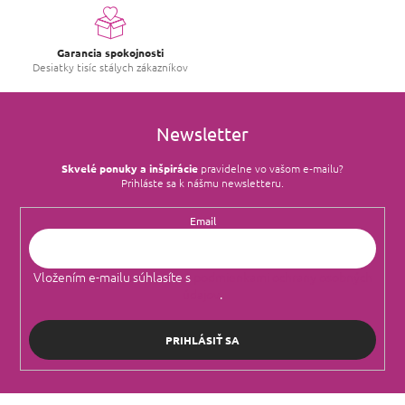
r
Prada
7
v
Pudrová
0
k
Garancia spokojnosti
y
Christian Louboutin
1
Desiatky tisíc stálych zákazníkov
v
Chyprová
0
ý
p
Ariana Grande
4
Korenená
i
0
Newsletter
s
Cacharel
8
u
Pižmová
0
Skvelé ponuky a inšpirácie
pravidelne vo vašom e‑mailu?
Prihláste sa k nášmu newsletteru.
Ralph Lauren
4
Vodná
1
Email
Jean Paul Gaultier
7
Fougerová
0
Vložením e-mailu súhlasíte s
podmienkami ochrany osobných
Givenchy
3
údajov
.
Morská
0
Diesel
3
Ozonická
1
PRIHLÁSIŤ SA
Gucci
9
Zemitá
0
Z