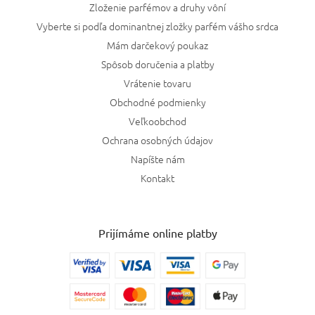
Zloženie parfémov a druhy vôní
Diptyque
2
Vyberte si podľa dominantnej zložky parfém vášho srdca
Svieža
0
Mám darčekový poukaz
Jo Malone
3
Semišová
0
Spôsob doručenia a platby
Vrátenie tovaru
David Beckham
2
Jemná
0
Obchodné podmienky
Cartier
1
Veľkoobchod
Mléčná
0
Ochrana osobných údajov
Narciso Rodriguez
7
Napíšte nám
Květinová
0
Kontakt
Loewe
6
Orientální
0
Salvatore Ferragamo
1
Kvetinovo-ovocná
0
Prijímáme online platby
Amouage
3
Orientálne-drevitá
0
Roja Dove
1