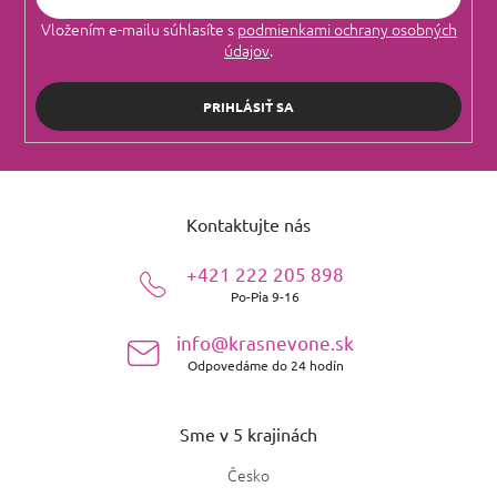
Vložením e-mailu súhlasíte s
podmienkami ochrany osobných
údajov
.
PRIHLÁSIŤ SA
Z
á
Kontaktujte nás
p
ä
+421 222 205 898
t
Po-Pia 9-16
i
e
info@krasnevone.sk
Odpovedáme do 24 hodín
Sme v 5 krajinách
Česko