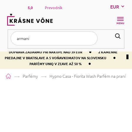
Prejsť
EUR
na
5,0
Prevodník
obsah
NÁKUP
KOŠÍK
•
DOPRAVA ZADARMO PRI NÁKUPE NAD 39 EUR
2 KAMENNÉ
•
PREDAJNE V BRATISLAVE A 5 VOŇAVKOMATOV NA SLOVENSKU
•
PARFÉMY UNIQ V ZĽAVE AŽ 50 %
Domov
Parfémy
Hypno Casa - Fiorita Wash
Parfém na praní
Hypno Casa - Fiorita Wash
Parfém
na praní
Priemerné
Neohodnotené
Podrobnosti hodnotenia
hodnotenie
produktu
je