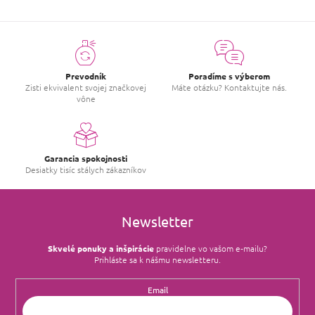
Prevodník
Poradíme s výberom
Zisti ekvivalent svojej značkovej
Máte otázku? Kontaktujte nás.
vône
Garancia spokojnosti
Desiatky tisíc stálych zákazníkov
Newsletter
Skvelé ponuky a inšpirácie
pravidelne vo vašom e‑mailu?
Prihláste sa k nášmu newsletteru.
Email