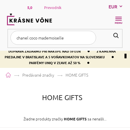
Prejsť
EUR
na
5,0
Prevodník
obsah
NÁKUP
KOŠÍK
•
DOPRAVA ZADARMO PRI NÁKUPE NAD 59 EUR
2 KAMENNÁ
•
PREDAJNE V BRATISLAVE A 5 VOŇAVKOMATOV NA SLOVENSKU
•
PARFÉMY UNIQ V ZĽAVE AŽ 50 %
Domov
Predávané značky
HOME GIFTS
HOME GIFTS
Žiadne produkty značky
sa nenašli...
HOME GIFTS