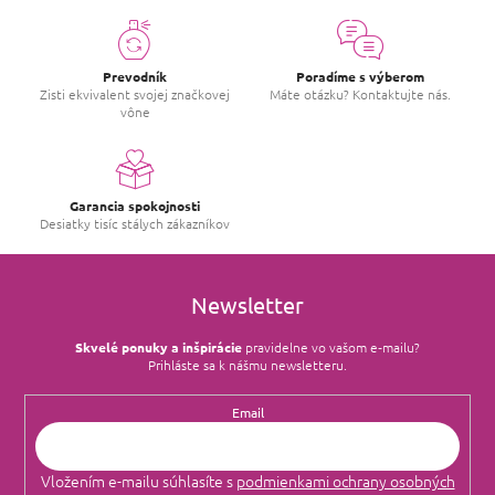
Prevodník
Poradíme s výberom
Zisti ekvivalent svojej značkovej
Máte otázku? Kontaktujte nás.
vône
Garancia spokojnosti
Desiatky tisíc stálych zákazníkov
Newsletter
Skvelé ponuky a inšpirácie
pravidelne vo vašom e‑mailu?
Prihláste sa k nášmu newsletteru.
Email
Vložením e-mailu súhlasíte s
podmienkami ochrany osobných