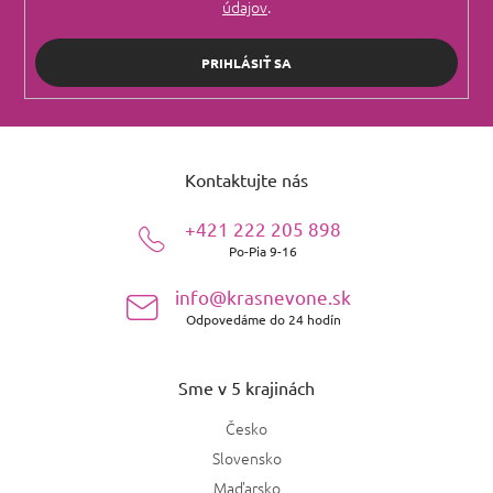
údajov
.
PRIHLÁSIŤ SA
Z
á
Kontaktujte nás
p
ä
+421 222 205 898
t
Po-Pia 9-16
i
e
info@krasnevone.sk
Odpovedáme do 24 hodín
Sme v 5 krajinách
Česko
Slovensko
Maďarsko