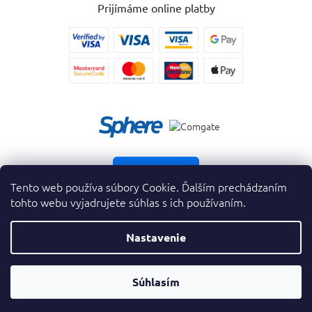
Prijímáme online platby
Vrátiť tovar
Tento web používa súbory Cookie. Ďalším prechádzaním
tohto webu vyjadrujete súhlas s ich používaním.
Nastavenie
Copyright 2026
. Všetky práva vyhradené.
krasnevone.sk
Prevodník
Súhlasím
Vytvoril Shoptet Premium
&
Parfumov