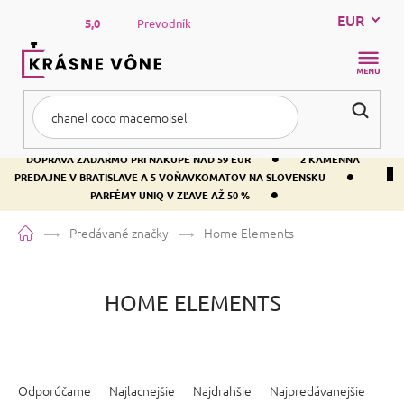
Prejsť
EUR
na
5,0
Prevodník
obsah
NÁKUP
KOŠÍK
•
DOPRAVA ZADARMO PRI NÁKUPE NAD 59 EUR
2 KAMENNÁ
•
PREDAJNE V BRATISLAVE A 5 VOŇAVKOMATOV NA SLOVENSKU
•
PARFÉMY UNIQ V ZĽAVE AŽ 50 %
Domov
Predávané značky
Home Elements
HOME ELEMENTS
R
a
Odporúčame
Najlacnejšie
Najdrahšie
Najpredávanejšie