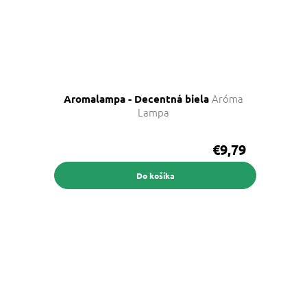
Aróma
Aromalampa - Decentná biela
Lampa
€9,79
Do košíka