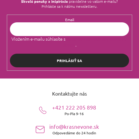
Skvelé ponuky a inšpirácie
pravidelne vo vašom e‑mailu?
Prihláste sa k nášmu newsletteru.
Email
Vložením e-mailu súhlasíte s
podmienkami ochrany osobných
údajov
.
PRIHLÁSIŤ SA
Z
á
Kontaktujte nás
p
ä
+421 222 205 898
t
Po-Pia 9-16
i
e
info@krasnevone.sk
Odpovedáme do 24 hodín