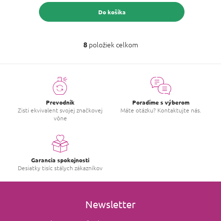
Do košíka
položiek celkom
8
O
v
l
á
d
a
c
Prevodník
Poradíme s výberom
i
Zisti ekvivalent svojej značkovej
Máte otázku? Kontaktujte nás.
vône
e
p
r
v
k
Garancia spokojnosti
y
Desiatky tisíc stálych zákazníkov
v
ý
p
i
Newsletter
s
u