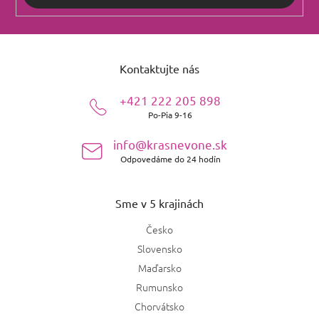
Z
á
Kontaktujte nás
p
ä
+421 222 205 898
t
Po-Pia 9-16
i
e
info@krasnevone.sk
Odpovedáme do 24 hodín
Sme v 5 krajinách
Česko
Slovensko
Maďarsko
Rumunsko
Chorvátsko