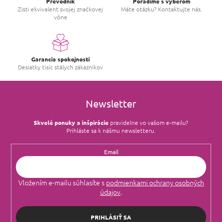
Prevodník
Poradíme s výberom
Zisti ekvivalent svojej značkovej
Máte otázku? Kontaktujte nás.
vône
Garancia spokojnosti
Desiatky tisíc stálych zákazníkov
Newsletter
Skvelé ponuky a inšpirácie
pravidelne vo vašom e‑mailu?
Prihláste sa k nášmu newsletteru.
Email
Vložením e-mailu súhlasíte s
podmienkami ochrany osobných
údajov
.
PRIHLÁSIŤ SA