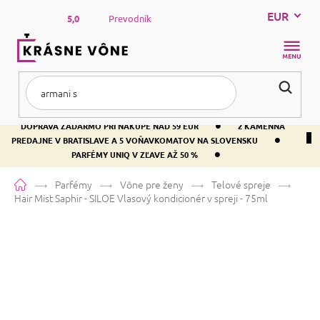
Prejsť
EUR
na
5,0
Prevodník
obsah
NÁKUP
KOŠÍK
•
DOPRAVA ZADARMO PRI NÁKUPE NAD 59 EUR
2 KAMENNÁ
•
PREDAJNE V BRATISLAVE A 5 VOŇAVKOMATOV NA SLOVENSKU
•
PARFÉMY UNIQ V ZĽAVE AŽ 50 %
Domov
Parfémy
Vône pre ženy
Telové spreje
Hair Mist Saphir - SILOE
Vlasový kondicionér v spreji - 75ml
Hair Mist Saphir - SILOE
Vlasový
kondicionér v spreji - 75ml
Priemerné
Neohodnotené
Podrobnosti hodnotenia
Značka:
SAPHIR
hodnotenie
produktu