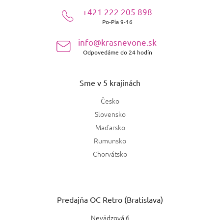
ä
Diptyque
+421 222 205 898
2
t
Svieža
0
Po-Pia 9-16
i
e
Jo Malone
3
info@krasnevone.sk
Semišová
0
Odpovedáme do 24 hodín
David Beckham
2
Jemná
0
Cartier
Sme v 5 krajinách
1
Květinová
0
Česko
Narciso Rodriguez
7
Orientální
Slovensko
0
Maďarsko
Loewe
6
Kvetinovo-ovocná
0
Rumunsko
Salvatore Ferragamo
Chorvátsko
1
Orientálne-drevitá
0
Amouage
3
Predajňa OC Retro (Bratislava)
Roja Dove
1
Nevädzová 6