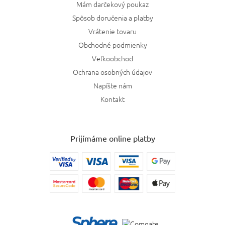
Mám darčekový poukaz
Spôsob doručenia a platby
Bottega Veneta
1
Vrátenie tovaru
Rabbane
Obchodné podmienky
1
Veľkoobchod
Lattafa
1
Ochrana osobných údajov
Napíšte nám
Yum
1
Kontakt
Nasomatto
1
Prijímáme online platby
Orto Parisi
1
Xerjoff
1
Giardini di Toscana
4
Kayali
10