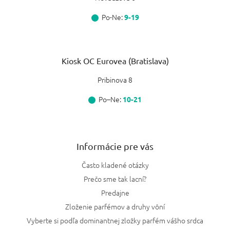
Moschino
2
Po-Ne:
9-19
Jimmy Choo
1
Kilian
3
Kiosk OC Eurovea (Bratislava)
Creed
7
Pribinova 8
Po–Ne:
10-21
Montale
4
Lanvin
1
Informácie pre vás
Byredo
2
Často kladené otázky
Victoria's Secret Forbidden
1
Prečo sme tak lacní?
Predajne
Victoria's Secret
2
Zloženie parfémov a druhy vôní
Vyberte si podľa dominantnej zložky parfém vášho srdca
Montblanc
1