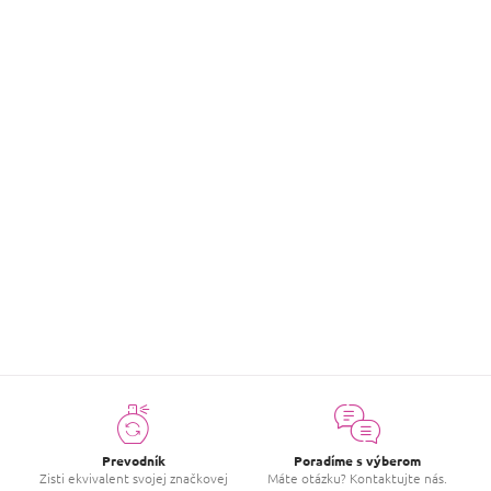
Druh vône
:
Citrusová
,
Aromatická
,
Drevitá
Ročné obdobie
:
Celý rok
Hodnotenie tovaru
Buďte prvý, kto napíše príspevok k tejto položke.
PRIDAŤ HODNOTENIE
Prevodník
Poradíme s výberom
Zisti ekvivalent svojej značkovej
Máte otázku? Kontaktujte nás.