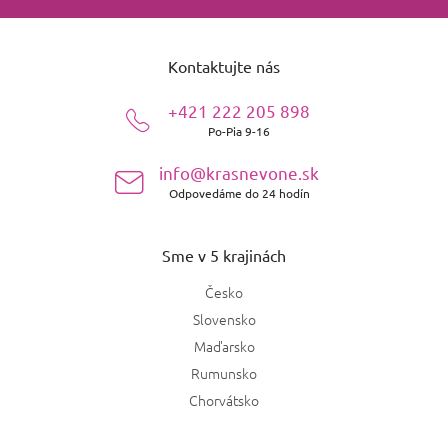
Z
á
Kontaktujte nás
p
ä
+421 222 205 898
t
Po-Pia 9-16
i
e
info@krasnevone.sk
Odpovedáme do 24 hodín
Sme v 5 krajinách
Česko
Slovensko
Maďarsko
Rumunsko
Chorvátsko