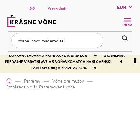
Prejsť
EUR
na
5,0
Prevodník
obsah
NÁKUP
KOŠÍK
•
DOPRAVA ZADARMO PRI NÁKUPE NAD 59 EUR
2 KAMENNÁ
•
PREDAJNE V BRATISLAVE A 5 VOŇAVKOMATOV NA SLOVENSKU
•
PARFÉMY UNIQ V ZĽAVE AŽ 50 %
Domov
Parfémy
Vône pre mužov
Empleada No.14
Parfémovaná voda
Empleada No.14
Parfémovaná
voda
Bergamot
Citrusová
Aromatická
Priemerné
Neohodnotené
Podrobnosti hodnotenia
Značka:
Empleada