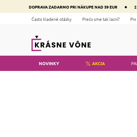
Prejsť
•
DOPRAVA ZADARMO PRI NÁKUPE NAD 59 EUR
2
na
obsah
Často kladené otázky
Prečo sme tak lacní?
Pre
NOVINKY
AKCIA
PA
Domov
Kozmetika
Telo
Staro
B
o
č
n
ý
p
a
n