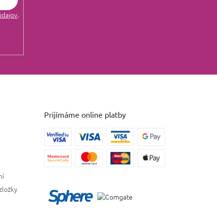
údajov
.
Prijímáme online platby
ní
zložky