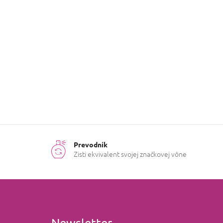
e
l
Prevodník
Zisti ekvivalent svojej značkovej vône
Newsletter