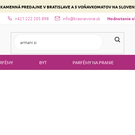
 KAMENNÁ PREDAJNE V BRATISLAVE A 5 VOŇAVKOMATOV NA SLOVE
+421 222 205 898
info@krasnevone.sk
dajne
Zloženie parfémov a druhy vôní
Vyberte si podľa domina
Hodnotenie 
RFÉMY
BYT
PARFÉMY NA PRANIE
stlivosť o ruky a nechty
Dezinfekcie
DEZINFEKC
Produkty ešte len pripr