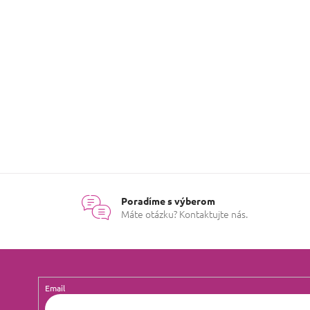
Môžete sa ale pozrieť na ostat
SPÄŤ DO OBCHOD
Poradíme s výberom
Máte otázku? Kontaktujte nás.
Email