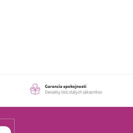
né kategórie.
U
Garancia spokojnosti
Desiatky tisíc stálych zákazníkov