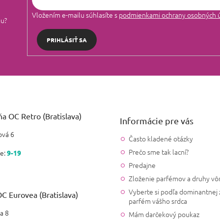
Vložením e-mailu súhlasíte s
podmienkami ochrany osobných 
lu?
PRIHLÁSIŤ SA
a OC Retro (Bratislava)
Informácie pre vás
vá 6
Často kladené otázky
Prečo sme tak lacní?
e:
9-19
Predajne
Zloženie parfémov a druhy vô
Vyberte si podľa dominantnej 
C Eurovea (Bratislava)
parfém vášho srdca
a 8
Mám darčekový poukaz