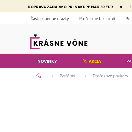
Prejsť
•
DOPRAVA ZADARMO PRI NÁKUPE NAD 59 EUR
2
na
obsah
Často kladené otázky
Prečo sme tak lacní?
Pre
NOVINKY
AKCIA
PA
Domov
Parfémy
Darčekové poukazy