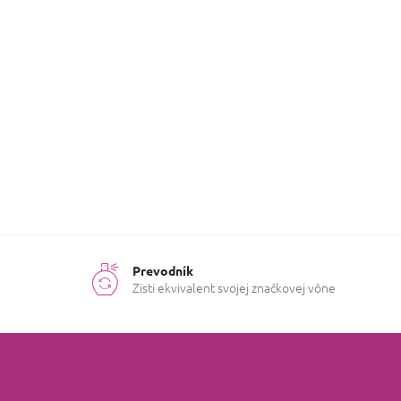
Viac informácií nájdete na adrese
KrasneVone.sk
Prevodník
Zisti ekvivalent svojej značkovej vône