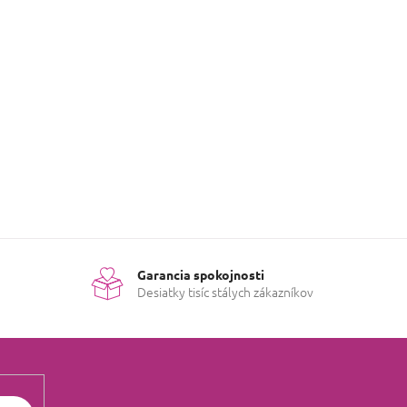
evok k tejto položke.
PRIDAŤ HODNOTENIE
Garancia spokojnosti
Desiatky tisíc stálych zákazníkov