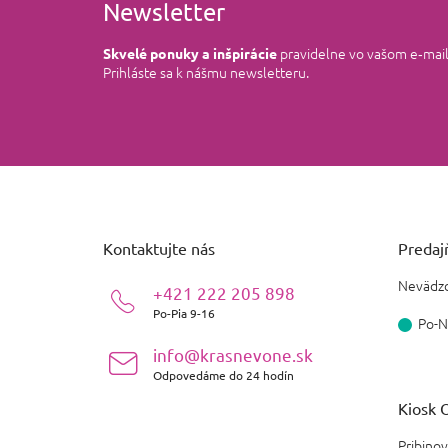
Newsletter
pravidelne vo vašom e‑mai
Skvelé ponuky a inšpirácie
Prihláste sa k nášmu newsletteru.
Z
á
p
ä
Kontaktujte nás
Predajň
t
i
Nevädzo
+421 222 205 898
e
Po-Pia 9-16
Po-N
info@krasnevone.sk
Odpovedáme do 24 hodín
Kiosk O
Pribinov