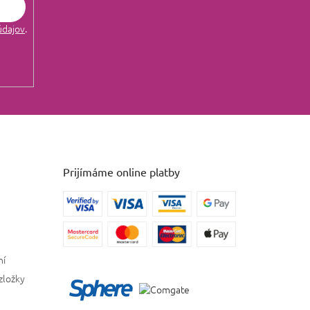
údajov
.
Prijímáme online platby
ní
zložky