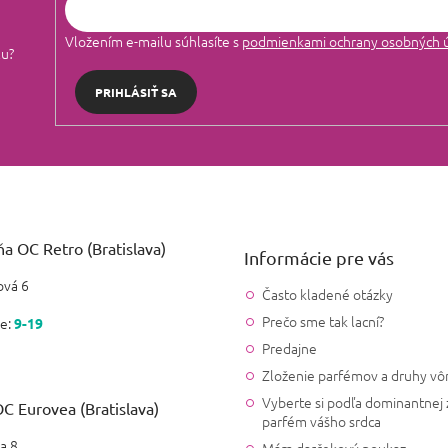
Vložením e-mailu súhlasíte s
podmienkami ochrany osobných 
lu?
PRIHLÁSIŤ SA
a OC Retro (Bratislava)
Informácie pre vás
vá 6
Často kladené otázky
Prečo sme tak lacní?
e:
9-19
Predajne
Zloženie parfémov a druhy vô
Vyberte si podľa dominantnej 
C Eurovea (Bratislava)
parfém vášho srdca
a 8
Mám darčekový poukaz