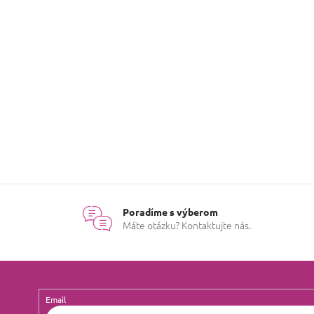
A
R
Hodnotenie tovaru
/mam-poukaz
M
Buďte prvý, kto napíše prísp
O
Poradíme s výberom
Máte otázku? Kontaktujte nás.
Email