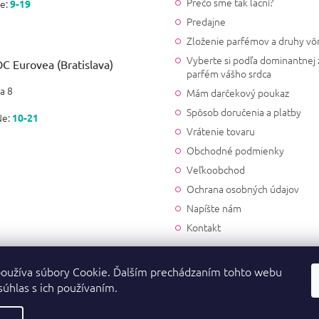
Prečo sme tak lacní?
e:
9-19
Predajne
Zloženie parfémov a druhy vô
Vyberte si podľa dominantnej 
C Eurovea (Bratislava)
parfém vášho srdca
a 8
Mám darčekový poukaz
Spôsob doručenia a platby
Ne:
10-21
Vrátenie tovaru
Obchodné podmienky
Veľkoobchod
Ochrana osobných údajov
Napíšte nám
Kontakt
oužíva súbory Cookie. Ďalším prechádzaním tohto webu
súhlas s ich používaním.