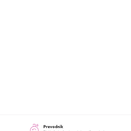
Základ

ambroxan, vanilka

Srdce

badián, levanduľa, muškátový oriešok, sečuánsk
Hlava

bergamot
Duo
Kategória
:
Bestsellerov
Prevodník