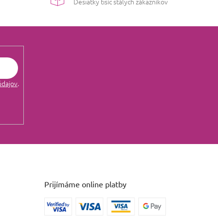
Desiatky tisíc stálych zákazníkov
údajov
.
Prijímáme online platby