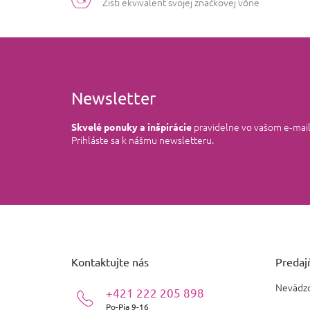
Zisti ekvivalent svojej značkovej vône
Newsletter
pravidelne vo vašom e‑mai
Skvelé ponuky a inšpirácie
Prihláste sa k nášmu newsletteru.
Z
á
p
ä
Kontaktujte nás
Predajň
t
i
Nevädzo
+421 222 205 898
e
Po-Pia 9-16