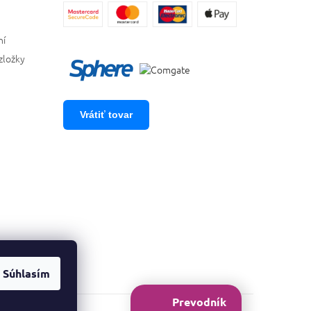
ní
zložky
Vrátiť tovar
Súhlasím
Prevodník