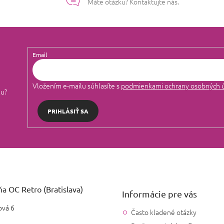
Máte otázku? Kontaktujte nás.
Email
Vložením e-mailu súhlasíte s
podmienkami ochrany osobných 
lu?
PRIHLÁSIŤ SA
a OC Retro (Bratislava)
Informácie pre vás
vá 6
Často kladené otázky