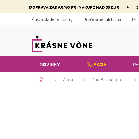
Prejsť
•
DOPRAVA ZADARMO PRI NÁKUPE NAD 59 EUR
2
na
obsah
Často kladené otázky
Prečo sme tak lacní?
Pre
NOVINKY
AKCIA
PA
Domov
Akcia
Duo Bestsellerov