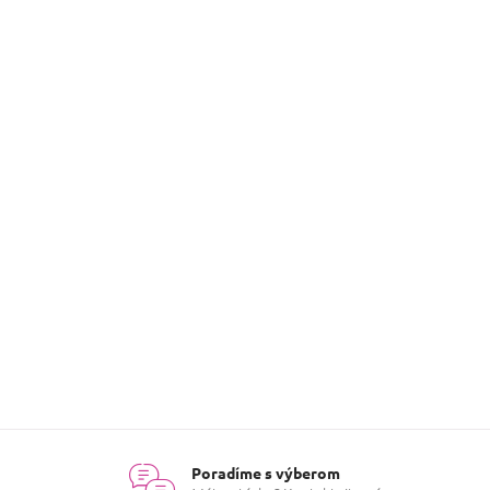
í
e korenie

Poradíme s výberom