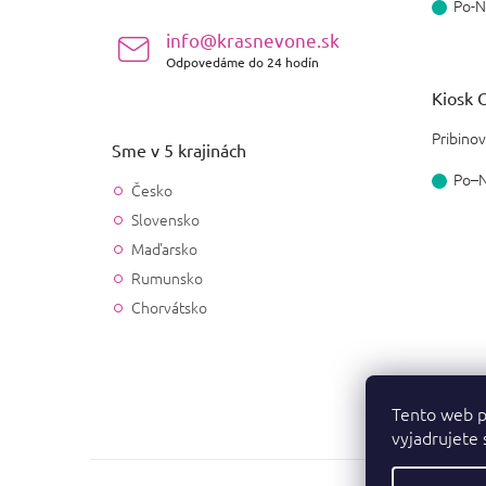
Po-N
info@krasnevone.sk
Odpovedáme do 24 hodín
Kiosk O
Pribinov
Sme v 5 krajinách
Po–
Česko
Slovensko
Maďarsko
Rumunsko
Chorvátsko
Tento web p
vyjadrujete 