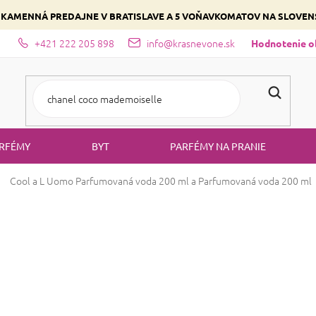
 KAMENNÁ PREDAJNE V BRATISLAVE A 5 VOŇAVKOMATOV NA SLOVE
+421 222 205 898
info@krasnevone.sk
dajne
Zloženie parfémov a druhy vôní
Vyberte si podľa domina
Hodnotenie 
RFÉMY
BYT
PARFÉMY NA PRANIE
Cool a L Uomo
Parfumovaná voda 200 ml a Parfumovaná voda 200 ml
Cool a L Uomo
P
Parfumovaná vo
Priemerné
1 hodnotenie
Podrobnosti hodn
hodnotenie
produktu
Dvojica bestsellerov za výhodnú