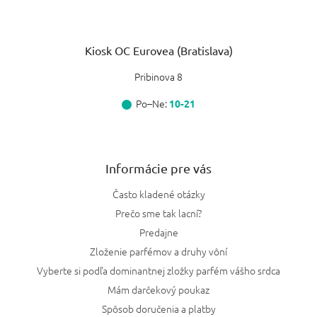
Bottega Veneta
1
Kiosk OC Eurovea (Bratislava)
Rabbane
1
Pribinova 8
Lattafa
1
Po–Ne:
10-21
Yum
1
Nasomatto
1
Informácie pre vás
Často kladené otázky
Orto Parisi
1
Prečo sme tak lacní?
Xerjoff
Predajne
1
Zloženie parfémov a druhy vôní
Giardini di Toscana
4
Vyberte si podľa dominantnej zložky parfém vášho srdca
Mám darčekový poukaz
Kayali
10
Spôsob doručenia a platby