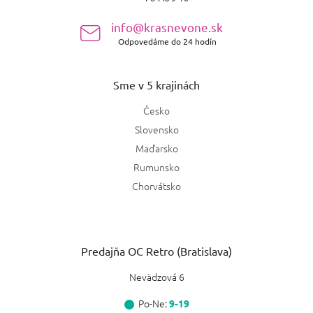
i
Moschino
2
e
info@krasnevone.sk
Jimmy Choo
1
Odpovedáme do 24 hodín
Kilian
3
Sme v 5 krajinách
Creed
7
Česko
Slovensko
Montale
4
Maďarsko
Rumunsko
Lanvin
1
Chorvátsko
Byredo
2
Victoria's Secret Forbidden
1
Predajňa OC Retro (Bratislava)
Victoria's Secret
2
Nevädzová 6
Po-Ne:
9-19
Montblanc
1