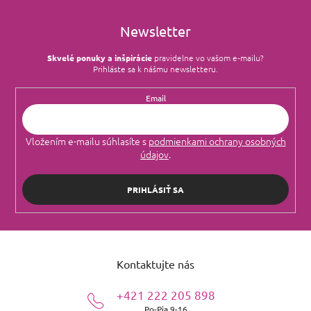
p
Diptyque
2
i
Svieža
0
Newsletter
s
u
Jo Malone
3
Skvelé ponuky a inšpirácie
pravidelne vo vašom e‑mailu?
Semišová
0
Prihláste sa k nášmu newsletteru.
David Beckham
2
Jemná
0
Email
Cartier
1
Mléčná
0
Vložením e-mailu súhlasíte s
podmienkami ochrany osobných
Narciso Rodriguez
7
údajov
.
Květinová
0
Loewe
6
PRIHLÁSIŤ SA
Orientální
0
Salvatore Ferragamo
1
Kvetinovo-ovocná
0
Z
Amouage
á
3
Orientálne-drevitá
0
Kontaktujte nás
p
ä
Roja Dove
1
+421 222 205 898
t
Po-Pia 9-16