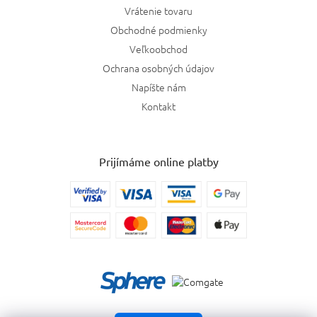
Vrátenie tovaru
Parfums De Marly
1
Obchodné podmienky
Veľkoobchod
Zadig & Voltaire
5
Ochrana osobných údajov
Viktor & Rolf
1
Napíšte nám
Kontakt
Mancera
1
Frederic Malle
1
Prijímáme online platby
Profumum Roma
1
Sol de Janeiro
7