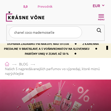
Prejsť
EUR
na
5,0
Prevodník
obsah
NÁKUP
KOŠÍK
•
DOPRAVA ZADARMO PRI NÁKUPE NAD 59 EUR
2 KAMENNÁ
•
PREDAJNE V BRATISLAVE A 5 VOŇAVKOMATOV NA SLOVENSKU
•
PARFÉMY UNIQ V ZĽAVE AŽ 50 %
Domov
BLOG
Našich 5 najpredávanejších parfumov vo výpredaji, ktoré miznú
najrýchlejšie