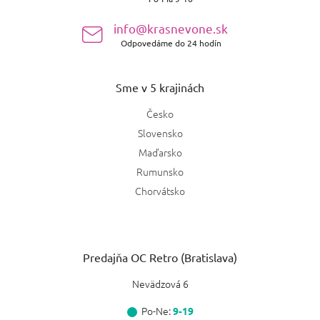
i
e
info@krasnevone.sk
Odpovedáme do 24 hodín
Sme v 5 krajinách
Česko
Slovensko
Maďarsko
Rumunsko
Chorvátsko
Predajňa OC Retro (Bratislava)
Nevädzová 6
Po-Ne:
9-19