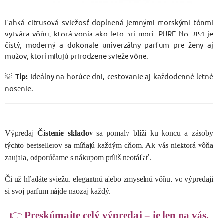
Ľahká citrusová sviežosť doplnená jemnými morskými tónmi
vytvára vôňu, ktorá vonia ako leto pri mori. PURE No. 851 je
čistý, moderný a dokonale univerzálny parfum pre ženy aj
mužov, ktorí milujú prirodzene svieže vône.
💡
Tip:
Ideálny na horúce dni, cestovanie aj každodenné letné
nosenie.
Výpredaj
Čistenie skladov
sa pomaly blíži ku koncu a zásoby
týchto bestsellerov sa míňajú každým dňom. Ak vás niektorá vôňa
zaujala, odporúčame s nákupom príliš neotáľať.
Či už hľadáte sviežu, elegantnú alebo zmyselnú vôňu, vo výpredaji
si svoj parfum nájde naozaj každý.
👉
Preskúmajte celý výpredaj – je len na vás,