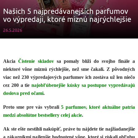
Našich 5 najpredávanejších parfumov
vo výpredaji, ktoré miznú najrýchlejšie
26.5.2026
Akcia
Čistenie skladov
sa pomaly blíži do svojho finále a
niektoré vône miznú rýchlejšie, než sme čakali. Z pôvodných
viac než 230 výpredajových parfumov ich zostáva už len niečo
cez 200 a tie
najobľúbenejšie kúsky sa postupne vypredávajú
doslova pred očami
.
Preto sme pre vás vybrali
5 parfumov, ktoré aktuálne patria
medzi absolútne bestsellery celej akcie
.
Ak ste ešte nestihli nakúpiť, práve tu nájdete tie najžiadanejšie
a zákazníkmi najlepšie hodnotené vône, ktoré si získali obľubu