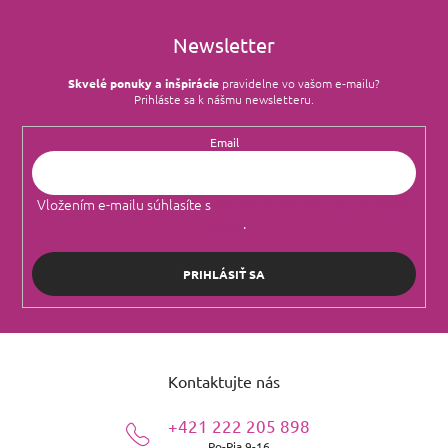
Newsletter
Skvelé ponuky a inšpirácie
pravidelne vo vašom e‑mailu?
Prihláste sa k nášmu newsletteru.
Email
Vložením e-mailu súhlasíte s
podmienkami ochrany osobných
údajov
.
PRIHLÁSIŤ SA
Z
á
Kontaktujte nás
p
ä
+421 222 205 898
t
Po-Pia 9-16