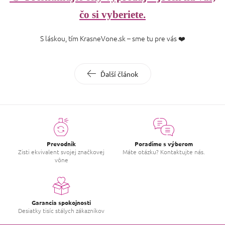
čo si vyberiete.
S láskou, tím KrasneVone.sk – sme tu pre vás ❤️
Ďalší článok
Prevodník
Poradíme s výberom
Zisti ekvivalent svojej značkovej
Máte otázku? Kontaktujte nás.
vône
Garancia spokojnosti
Desiatky tisíc stálych zákazníkov