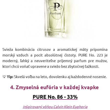
Svieža kombinácia citrusov a aromatickej mäty pripomína
morský vzduch a pocit absolútnej čistoty. PURE No. 223 je
moderný, ľahký a neuveriteľne príjemný parfum pre mužov,
ktorí chcú voňať upravene a sviežo bez zbytočnej ťažkosti.
💡
Tip:
Skvelá voľba na leto, dovolenku aj každodenné nosenie.
4. Zmyselná eufória v každej kvapke
PURE No. 86 - 33%
inšpirovaný vôňou Calvin Klein Euphoria