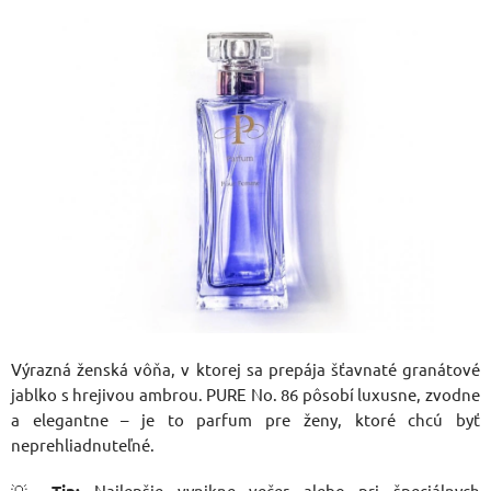
Výrazná ženská vôňa, v ktorej sa prepája šťavnaté granátové
jablko s hrejivou ambrou. PURE No. 86 pôsobí luxusne, zvodne
a elegantne – je to parfum pre ženy, ktoré chcú byť
neprehliadnuteľné.
💡
Tip:
Najlepšie vynikne večer alebo pri špeciálnych