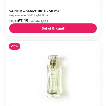
SAPHIR – Select Blue • 50 ml
inšpirované D&G Light Blue
€7,19
€8,99
Ušetríte 1,80 €
Detail & kúpiť
-20%