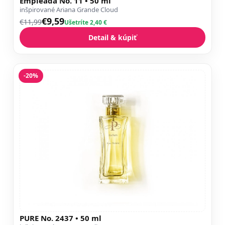
Empleada No. 11 • 50 ml
inšpirované Ariana Grande Cloud
€9,59
€11,99
Ušetríte 2,40 €
Detail & kúpiť
-20%
PURE No. 2437 • 50 ml