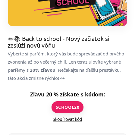
✏️📚 Back to school - Nový začiatok si
zaslúži novú vôňu
Vyberte si parfém, ktorý vás bude sprevádzať od prvého
zvonenia až po večerný chill. Len teraz ulovíte vybrané
parfémy s
20% zľavou
. Nečakajte na ďalšiu prestávku,
táto akcia zmizne rýchlo! 👀
Zľavu 20 % získate s kódom:
SCHOOL20
Skopírovať kód