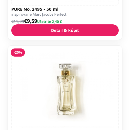
PURE No. 2495 • 50 ml
inšpirované Marc Jacobs Perfect
€9,59
€11,99
Ušetríte 2,40 €
Detail & kúpiť
-20%