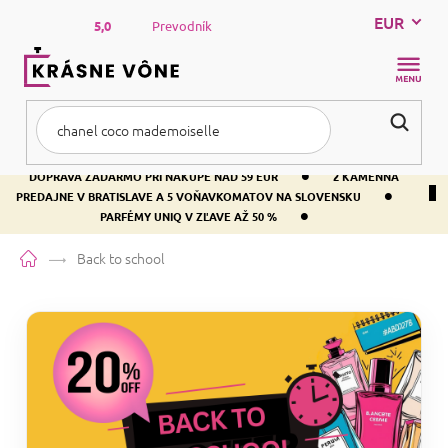
Prejsť
EUR
na
5,0
Prevodník
obsah
NÁKUP
KOŠÍK
•
DOPRAVA ZADARMO PRI NÁKUPE NAD 59 EUR
2 KAMENNÁ
•
PREDAJNE V BRATISLAVE A 5 VOŇAVKOMATOV NA SLOVENSKU
•
PARFÉMY UNIQ V ZĽAVE AŽ 50 %
Domov
Back to school