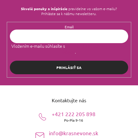
Skvelé ponuky a inšpirácie
pravidelne vo vašom e‑mailu?
Prihláste sa k nášmu newsletteru.
Email
Vložením e-mailu súhlasíte s
podmienkami ochrany osobných
údajov
.
PRIHLÁSIŤ SA
Z
á
Kontaktujte nás
p
ä
+421 222 205 898
t
Po-Pia 9-16
i
e
info@krasnevone.sk