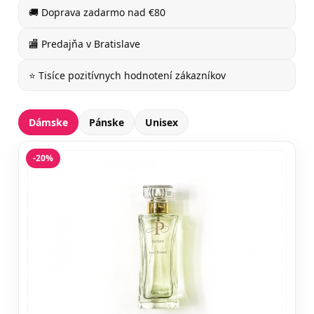
🚚 Doprava zadarmo nad €80
🏬 Predajňa v Bratislave
⭐ Tisíce pozitívnych hodnotení zákazníkov
Dámske
Pánske
Unisex
-20%