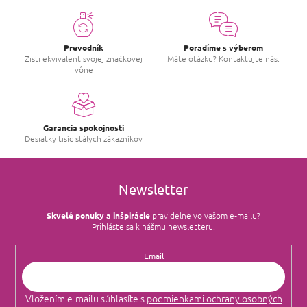
Prevodník
Poradíme s výberom
Zisti ekvivalent svojej značkovej
Máte otázku? Kontaktujte nás.
vône
Garancia spokojnosti
Desiatky tisíc stálych zákazníkov
Newsletter
Skvelé ponuky a inšpirácie
pravidelne vo vašom e‑mailu?
Prihláste sa k nášmu newsletteru.
Email
Vložením e-mailu súhlasíte s
podmienkami ochrany osobných