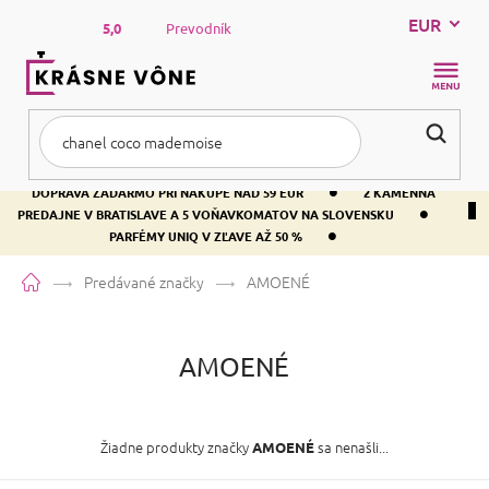
Prejsť
EUR
na
5,0
Prevodník
obsah
NÁKUP
KOŠÍK
•
DOPRAVA ZADARMO PRI NÁKUPE NAD 59 EUR
2 KAMENNÁ
•
PREDAJNE V BRATISLAVE A 5 VOŇAVKOMATOV NA SLOVENSKU
•
PARFÉMY UNIQ V ZĽAVE AŽ 50 %
Domov
Predávané značky
AMOENÉ
AMOENÉ
Žiadne produkty značky
sa nenašli...
AMOENÉ