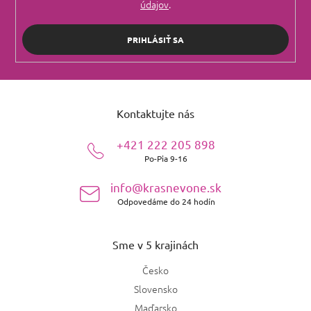
údajov
.
PRIHLÁSIŤ SA
Z
á
Kontaktujte nás
p
ä
+421 222 205 898
t
Po-Pia 9-16
i
e
info@krasnevone.sk
Odpovedáme do 24 hodín
Sme v 5 krajinách
Česko
Slovensko
Maďarsko