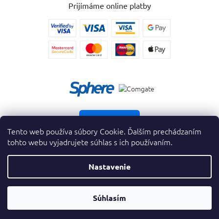
Prijímáme online platby
Vrátiť tovar
Tento web používa súbory Cookie. Ďalším prechádzaním
tohto webu vyjadrujete súhlas s ich používaním.
Nastavenie
Copyright 2026
. Všetky práva vyhradené.
krasnevone.sk
Prevodník
Súhlasím
Vytvoril Shoptet Premium
&
Parfumov