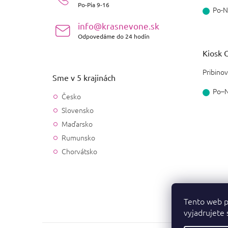
e
Po-Pia 9-16
Po-N
info@krasnevone.sk
Odpovedáme do 24 hodín
Kiosk O
Pribinov
Sme v 5 krajinách
Po–
Česko
Slovensko
Maďarsko
Rumunsko
Chorvátsko
Tento web p
vyjadrujete 