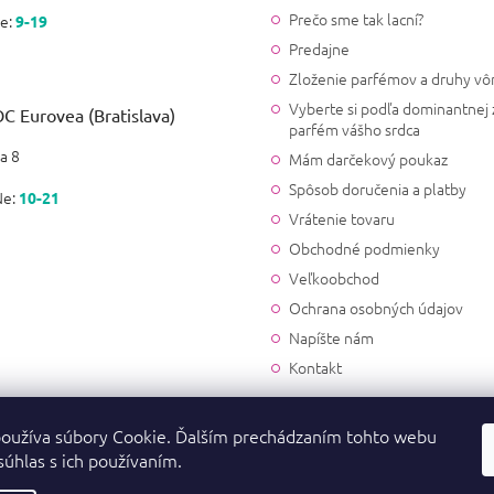
Dobrý deň, mrzí nás V
Prečo sme tak lacní?
e:
9-19
info@krasnevone.sk a
Predajne
Zloženie parfémov a druhy vô
Nikola Peľaková
Vyberte si podľa dominantnej 
C Eurovea (Bratislava)
|
23.12.2023
Hodnotenie produktu je 5 z 5
parfém vášho srdca
Výborná, vôňa ako originál .
a 8
Mám darčekový poukaz
Spôsob doručenia a platby
Ne:
10-21
Vrátenie tovaru
Obchodné podmienky
Veľkoobchod
Ochrana osobných údajov
Napíšte nám
Kontakt
oužíva súbory Cookie. Ďalším prechádzaním tohto webu
súhlas s ich používaním.