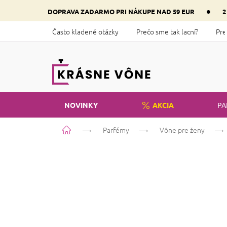
Prejsť
•
DOPRAVA ZADARMO PRI NÁKUPE NAD 59 EUR
2
na
obsah
Často kladené otázky
Prečo sme tak lacní?
Pre
NOVINKY
AKCIA
PA
Domov
Parfémy
Vône pre ženy