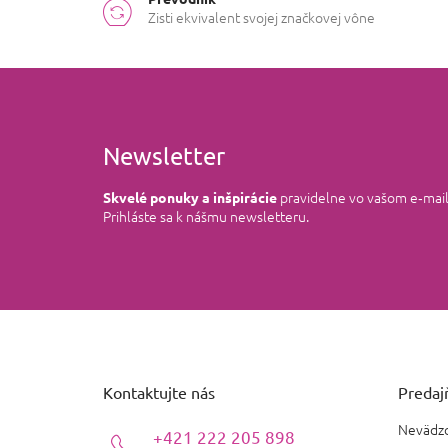
Zisti ekvivalent svojej značkovej vône
Newsletter
pravidelne vo vašom e‑mai
Skvelé ponuky a inšpirácie
Prihláste sa k nášmu newsletteru.
Z
á
p
ä
Kontaktujte nás
Predajň
t
i
Nevädzo
+421 222 205 898