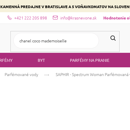
 KAMENNÁ PREDAJNE V BRATISLAVE A 5 VOŇAVKOMATOV NA SLOVE
+421 222 205 898
info@krasnevone.sk
dajne
Zloženie parfémov a druhy vôní
Vyberte si podľa domina
Hodnotenie 
RFÉMY
BYT
PARFÉMY NA PRANIE
Parfémované vody
SAPHIR - Spectrum Woman
Parfémovaná 
SAPHIR - Spec
voda
Mango
Kvetinová
Sladká
Priemerné
11 hodnotení
Podrobnosti hodn
hodnotenie