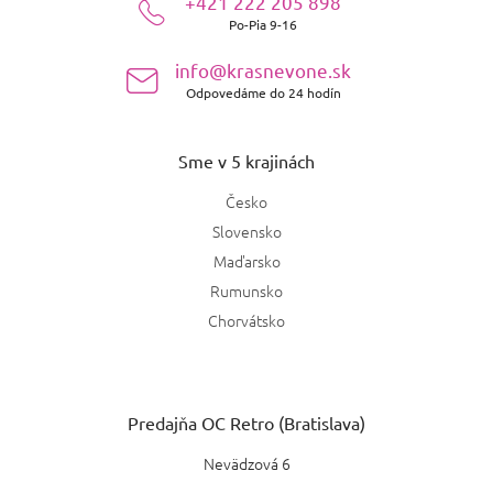
+421 222 205 898
t
Po-Pia 9-16
i
e
info@krasnevone.sk
Odpovedáme do 24 hodín
Sme v 5 krajinách
Česko
Slovensko
Maďarsko
Rumunsko
Chorvátsko
Predajňa OC Retro (Bratislava)
Nevädzová 6