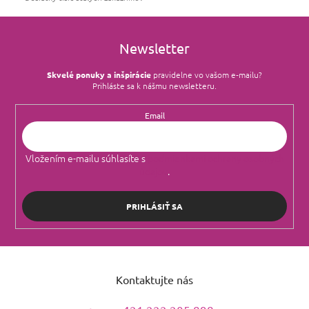
Newsletter
Skvelé ponuky a inšpirácie
pravidelne vo vašom e‑mailu?
Prihláste sa k nášmu newsletteru.
Email
Vložením e-mailu súhlasíte s
podmienkami ochrany osobných
údajov
.
PRIHLÁSIŤ SA
Z
á
Kontaktujte nás
p
ä