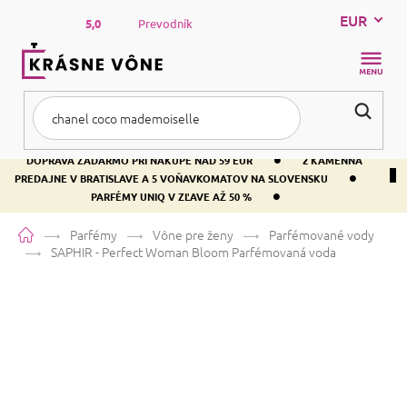
Prejsť
EUR
na
5,0
Prevodník
obsah
NÁKUP
KOŠÍK
•
DOPRAVA ZADARMO PRI NÁKUPE NAD 59 EUR
2 KAMENNÁ
•
PREDAJNE V BRATISLAVE A 5 VOŇAVKOMATOV NA SLOVENSKU
•
PARFÉMY UNIQ V ZĽAVE AŽ 50 %
Domov
Parfémy
Vône pre ženy
Parfémované vody
SAPHIR - Perfect Woman Bloom
Parfémovaná voda
SAPHIR - Perfect Woman Bloom
Parfémovaná voda
Vanilka
Kvetinová
Ovocná
Priemerné
Neohodnotené
Podrobnosti hodnotenia
Značka:
SAPHIR