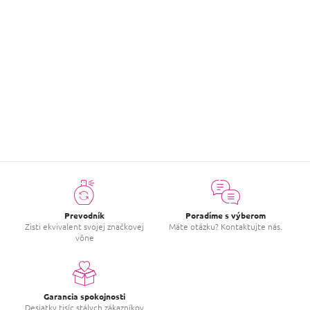
Hodnotenie tovaru
Buďte prvý, kto napíše príspevok k tejto položke.
PRIDAŤ HODNOTENIE
Prevodník
Poradíme s výberom
Zisti ekvivalent svojej značkovej
Máte otázku? Kontaktujte nás.
vône
Garancia spokojnosti
Desiatky tisíc stálych zákazníkov