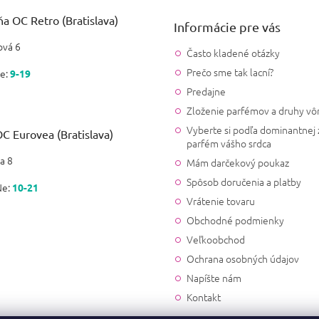
a OC Retro (Bratislava)
Informácie pre vás
vá 6
Často kladené otázky
Prečo sme tak lacní?
e:
9-19
Predajne
Zloženie parfémov a druhy vô
Vyberte si podľa dominantnej 
C Eurovea (Bratislava)
parfém vášho srdca
a 8
Mám darčekový poukaz
Spôsob doručenia a platby
Ne:
10-21
Vrátenie tovaru
Obchodné podmienky
Veľkoobchod
Ochrana osobných údajov
Napíšte nám
Kontakt