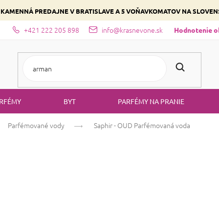
 KAMENNÁ PREDAJNE V BRATISLAVE A 5 VOŇAVKOMATOV NA SLOVE
+421 222 205 898
info@krasnevone.sk
dajne
Zloženie parfémov a druhy vôní
Vyberte si podľa domina
Hodnotenie 
RFÉMY
BYT
PARFÉMY NA PRANIE
Parfémované vody
Saphir - OUD
Parfémovaná voda
Saphir - OUD
Pa
Ruža
Kvetinová
Orientálna
Priemerné
1 hodnotenie
Podrobnosti hodn
hodnotenie
produktu