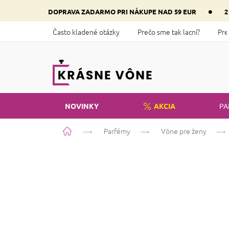
Prejsť
•
DOPRAVA ZADARMO PRI NÁKUPE NAD 59 EUR
2
na
obsah
Často kladené otázky
Prečo sme tak lacní?
Pre
NOVINKY
AKCIA
PA
Domov
Parfémy
Vône pre ženy