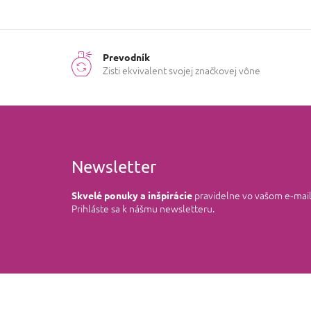
Prevodník
Zisti ekvivalent svojej značkovej vône
Newsletter
pravidelne vo vašom e‑mai
Skvelé ponuky a inšpirácie
Prihláste sa k nášmu newsletteru.
Z
á
p