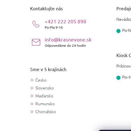
ä
Kontaktujte nás
Predajň
t
i
Nevädzo
+421 222 205 898
e
Po-Pia 9-16
Po-N
info@krasnevone.sk
Odpovedáme do 24 hodín
Kiosk O
Pribinov
Sme v 5 krajinách
Po–
Česko
Slovensko
Maďarsko
Rumunsko
Chorvátsko