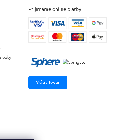
Prijímáme online platby
ní
zložky
Vrátiť tovar