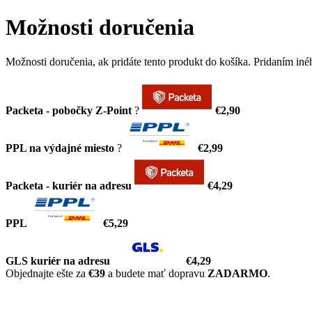
Možnosti doručenia
Možnosti doručenia, ak pridáte tento produkt do košíka. Pridaním in
Packeta - pobočky Z-Point
?
€2,90
PPL na výdajné miesto
?
€2,99
Packeta - kuriér na adresu
€4,29
PPL
€5,29
GLS kuriér na adresu
€4,29
Objednajte ešte za
€39
a budete mať dopravu
ZADARMO
.