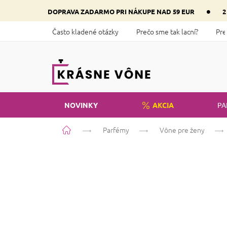
Prejsť
•
DOPRAVA ZADARMO PRI NÁKUPE NAD 59 EUR
2
na
obsah
Často kladené otázky
Prečo sme tak lacní?
Pre
NOVINKY
AKCIA
PA
Domov
Parfémy
Vône pre ženy