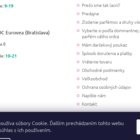
Ľubomíra Bončinová
Prečo sme tak lacní?
e:
9-19
|
3.9.2024
Hodnotenie produktu je 5 z 5
Predajne
Keďže vôňu od Vás mám už as
Zloženie parfémov a druhy vô
Vyberte si podľa dominantnej 
C Eurovea (Bratislava)
Dominika
parfém vášho srdca
|
21.8.2024
a 8
Hodnotenie produktu je 5 z 5
Mám darčekový poukaz
Dokonalá. Konečne som našl
Spôsob doručenia a platby
Ne:
10-21
objednávať pravidelne.
Vrátenie tovaru
Obchodné podmienky
Michaela Škúca
Veľkoobchod
|
23.7.2024
Hodnotenie produktu je 5 z 5
Ochrana osobných údajov
Som spokojná, vôňa je krásna 
Napíšte nám
mňa super,odporúčam.
Kontakt
Monika Dubjaková
|
oužíva súbory Cookie. Ďalším prechádzaním tohto webu
27.6.2024
Hodnotenie produktu je 5 z 5
súhlas s ich používaním.
Jemná, sladká, tajomná vôňa