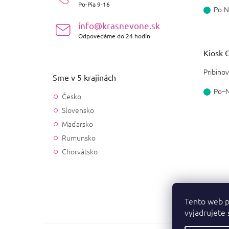
e
Po-Pia 9-16
Po-N
info@krasnevone.sk
Odpovedáme do 24 hodín
Kiosk O
Pribinov
Sme v 5 krajinách
Po–
Česko
Slovensko
Maďarsko
Rumunsko
Chorvátsko
Tento web p
vyjadrujete 