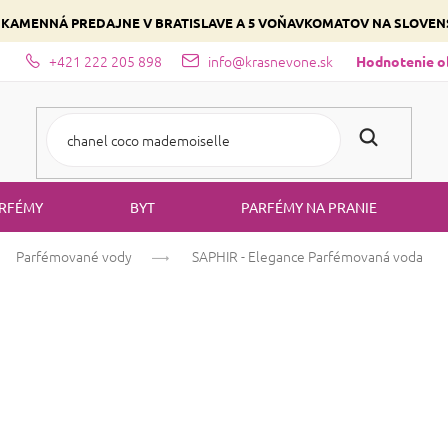
 KAMENNÁ PREDAJNE V BRATISLAVE A 5 VOŇAVKOMATOV NA SLOVE
+421 222 205 898
info@krasnevone.sk
dajne
Zloženie parfémov a druhy vôní
Vyberte si podľa domina
Hodnotenie 
RFÉMY
BYT
PARFÉMY NA PRANIE
Parfémované vody
SAPHIR - Elegance
Parfémovaná voda
SAPHIR - Elega
Bielokvete
Kvetinová
Ovocná
Priemerné
193 hodnotení
Podrobnosti hod
hodnotenie
produktu