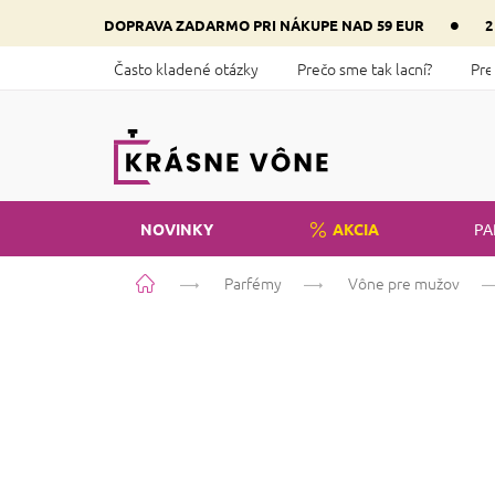
Prejsť
•
DOPRAVA ZADARMO PRI NÁKUPE NAD 59 EUR
2
na
obsah
Často kladené otázky
Prečo sme tak lacní?
Pre
NOVINKY
AKCIA
PA
Domov
Parfémy
Vône pre mužov