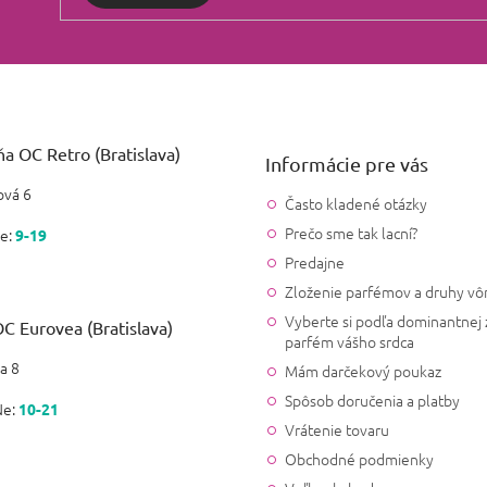
a OC Retro (Bratislava)
Informácie pre vás
vá 6
Často kladené otázky
Prečo sme tak lacní?
e:
9-19
Predajne
Zloženie parfémov a druhy vô
Vyberte si podľa dominantnej 
C Eurovea (Bratislava)
parfém vášho srdca
a 8
Mám darčekový poukaz
Spôsob doručenia a platby
Ne:
10-21
Vrátenie tovaru
Obchodné podmienky