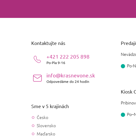
Z
á
p
ä
Kontaktujte nás
Predajň
t
i
Nevädzo
+421 222 205 898
e
Po-Pia 9-16
Po-N
info@krasnevone.sk
Odpovedáme do 24 hodín
Kiosk O
Pribinov
Sme v 5 krajinách
Po–
Česko
Slovensko
Maďarsko