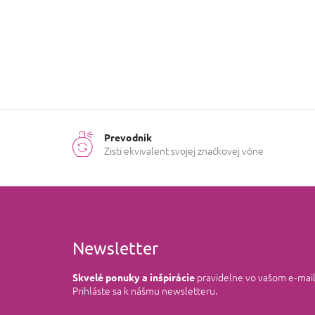
obdobie
:
mesiace
Prevodník
Zisti ekvivalent svojej značkovej vône
Newsletter
pravidelne vo vašom e‑mai
Skvelé ponuky a inšpirácie
Prihláste sa k nášmu newsletteru.