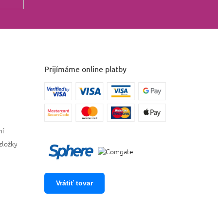
Prijímáme online platby
ní
zložky
Vrátiť tovar