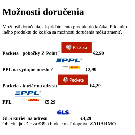
Možnosti doručenia
Možnosti doručenia, ak pridáte tento produkt do košíka. Pridaním
iného produktu do košíka sa možnosti doručenia môžu zmeniť.
Packeta - pobočky Z-Point
?
€2,90
PPL na výdajné miesto
?
€2,99
Packeta - kuriér na adresu
€4,29
PPL
€5,29
GLS kuriér na adresu
€4,29
Objednajte ešte za
€39
a budete mať dopravu
ZADARMO
.